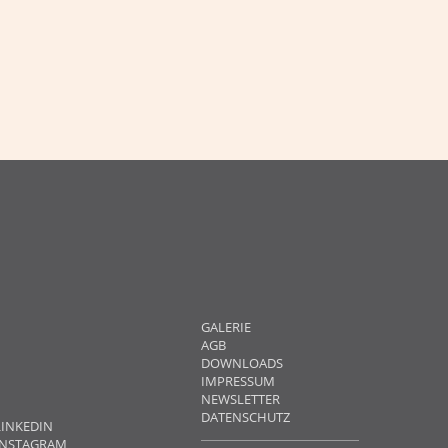
NAVIGATION
GALERIE
ÜBERSPRINGEN
AGB
DOWNLOADS
IMPRESSUM
NEWSLETTER
DATENSCHUTZ
LINKEDIN
INSTAGRAM