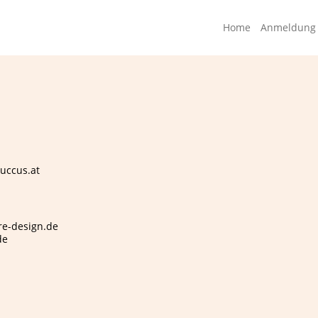
Home
Anmeldung
succus.at
rre-design.de
de