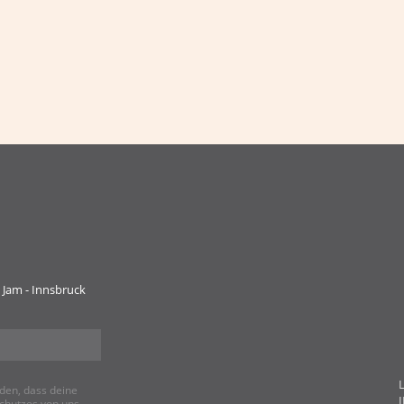
 Jam - Innsbruck
den, dass deine
chutzes von uns