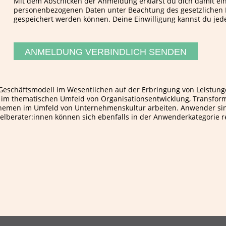
Mit dem Abschicken der Anmeldung erklärst du dich damit ei
personenbezogenen Daten unter Beachtung des gesetzlichen 
gespeichert werden können. Deine Einwilligung kannst du jede
ANMELDUNG VERBINDLICH SENDEN
 Geschäftsmodell im Wesentlichen auf der Erbringung von Leistung
im thematischen Umfeld von Organisationsentwicklung, Transform
 Themen im Umfeld von Unternehmenskultur arbeiten. Anwender si
elberater:innen können sich ebenfalls in der Anwenderkategorie re