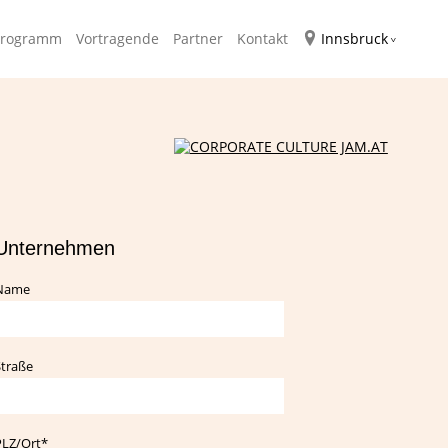
Navigati
Programm
Vortragende
Partner
Kontakt
Innsbruck
überspr
Unternehmen
Name
traße
flichtfeld
PLZ/Ort
*