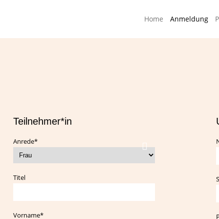
Home
Anmeldung
Teilnehmer*in
Pflichtfeld
Anrede
*
Titel
S
Pflichtfeld
Vorname
*
P