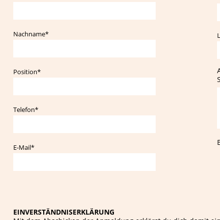
Pflichtfeld
Nachname
*
Pflichtfeld
Position
*
Pflichtfeld
Telefon
*
Pflichtfeld
E-Mail
*
EINVERSTÄNDNISERKLÄRUNG